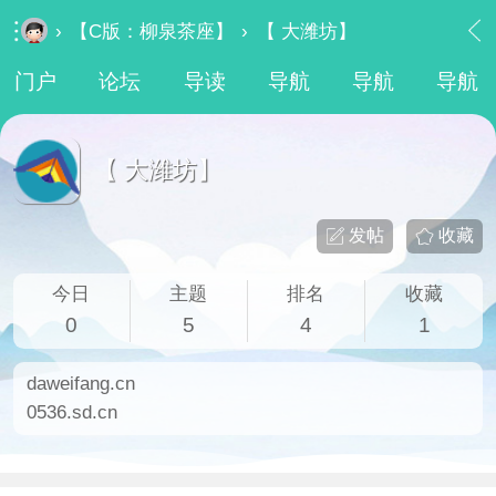
›
【C版：柳泉茶座】
›
【 大潍坊】
门户
论坛
导读
导航
导航
导航
【 大潍坊】
发帖
收藏
今日
主题
排名
收藏
0
5
4
1
daweifang.cn
0536.sd.cn